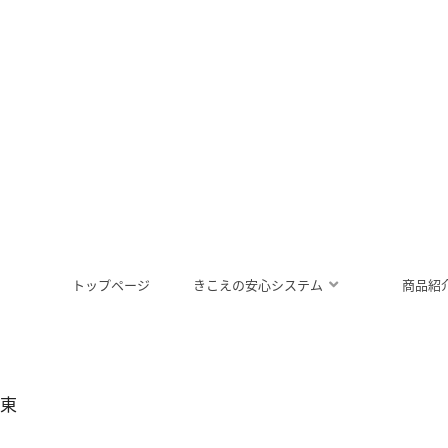
トップページ
きこえの安心システム
商品紹
ス東