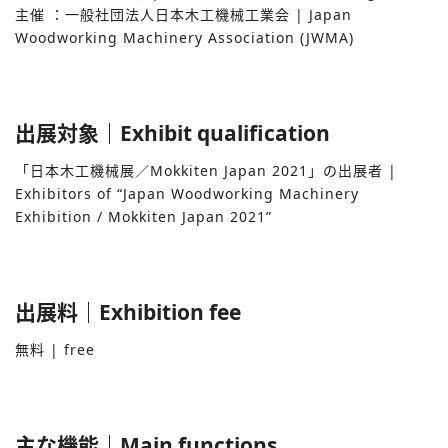
主催 ：⼀般社団法⼈⽇本⽊⼯機械⼯業会 | Japan
Woodworking Machinery Association (JWMA)
出展対象｜Exhibit qualification
「⽇本⽊⼯機械展／Mokkiten Japan 2021」の出展者 |
Exhibitors of “Japan Woodworking Machinery
Exhibition / Mokkiten Japan 2021”
出展料｜Exhibition fee
無料 | free
主な機能｜Main functions