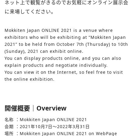
ネット上で観覧がきるのでお気軽にオンライン展⽰会
に来場してください。
Mokkiten Japan ONLINE 2021 is a venue where
exhibitors who will be exhibiting at “Mokkiten Japan
2021” to be held from October 7th (Thursday) to 10th
(Sunday), 2021 can exhibit online.
You can display products online, and you can also
explain products and negotiate individually.
You can view it on the Internet, so feel free to visit
the online exhibition.
開催概要｜Overview
名称 ：Mokkiten Japan ONLINE 2021
会期 ：2021年10⽉7⽇〜2022年3⽉31⽇
場所 ：Mokkiten Japan ONLINE 2021 on WebPage