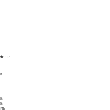
L
B SPL
B
％
％
1％