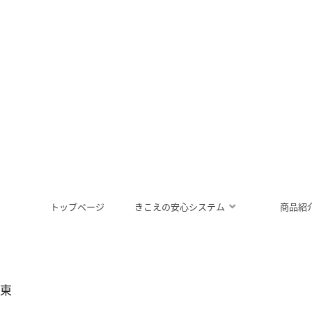
トップページ
きこえの安心システム
商品紹
ス東