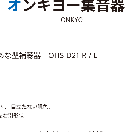
オンキヨー集音器
ONKYO
補聴器 OHS-D21 R / L
 、 目立たない肌色、
左右別形状